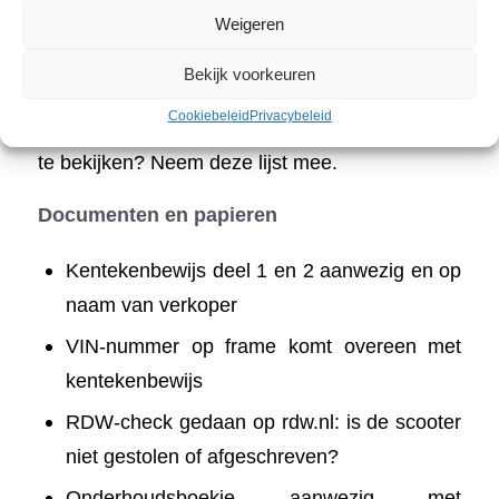
Weigeren
7. Checklijst bij aankoop van
een tweedehands scooter
Bekijk voorkeuren
Cookiebeleid
Privacybeleid
Ga je zelf op pad om een tweedehands scooter
te bekijken? Neem deze lijst mee.
Documenten en papieren
Kentekenbewijs deel 1 en 2 aanwezig en op
naam van verkoper
VIN-nummer op frame komt overeen met
kentekenbewijs
RDW-check gedaan op rdw.nl: is de scooter
niet gestolen of afgeschreven?
Onderhoudsboekje aanwezig met