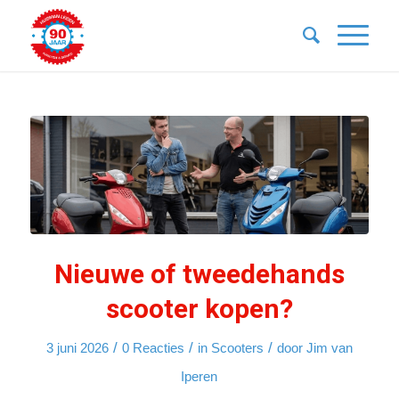
Nieuwe of tweedehands
scooter kopen?
/
/
/
3 juni 2026
0 Reacties
in
Scooters
door
Jim van
Iperen