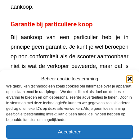
aankoop.
Garantie bij particuliere koop
Bij aankoop van een particulier heb je in
principe geen garantie. Je kunt je wel beroepen
op non-conformiteit als de scooter aantoonbaar
niet is wat de verkoper beweerde, maar dat is
een juridisch pad dat je liever vermijdt.
Beheer cookie toestemming
We gebruiken technologieën zoals cookies om informatie over je apparaat
Koop je tweedehands bij een particulier?
op te slaan en/of te raadplegen. We doen dit met als doel om de beste
ervaring te bieden en om gepersonaliseerde advertenties te tonen. Door in
Dan draag je zelf alle risico
. Een technische
te stemmen met deze technologieën kunnen we gegevens zoals bladeren
keuring door een erkende dealer, zoals
gedrag of unieke ID's op deze site verwerken. Als je geen toestemming
geeft of je toestemming intrekt, kan dit een nadelige invloed hebben op
Huisman, kost een paar tientjes en kan je
bepaalde functies en mogelijkheden.
honderden euro’s besparen.
Accepteren