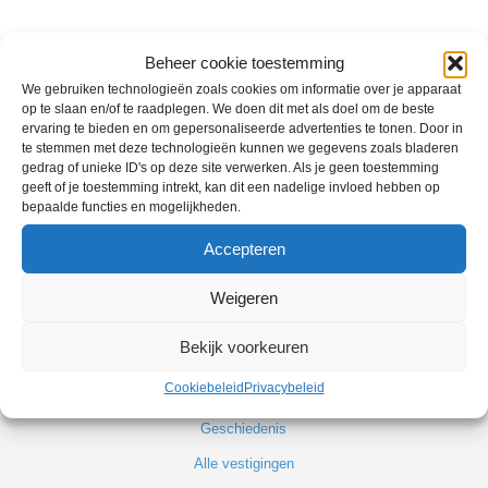
Beheer cookie toestemming
We gebruiken technologieën zoals cookies om informatie over je apparaat
op te slaan en/of te raadplegen. We doen dit met als doel om de beste
ervaring te bieden en om gepersonaliseerde advertenties te tonen. Door in
te stemmen met deze technologieën kunnen we gegevens zoals bladeren
FILIALEN
gedrag of unieke ID's op deze site verwerken. Als je geen toestemming
geeft of je toestemming intrekt, kan dit een nadelige invloed hebben op
Fietsenwinkel Leiden Noord
bepaalde functies en mogelijkheden.
Fietsenwinkel Leiden Centrum
Accepteren
Scooterwinkel Leiden Noord
Weigeren
Bekijk voorkeuren
Cookiebeleid
Privacybeleid
OVER ONS
Geschiedenis
Alle vestigingen