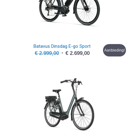
Batavus Dinsdag E-go Sport
Aanbieding!
Oorspronkelijke
Huidige
€
2.999,00
€
2.699,00
prijs
prijs
was:
is:
€ 2.999,00.
€ 2.699,00.