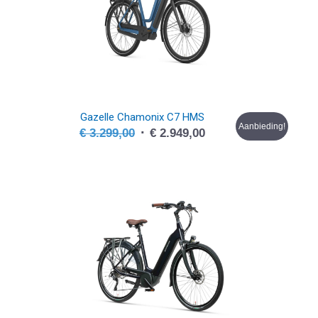
Gazelle Chamonix C7 HMS
Aanbieding!
Oorspronkelijke
Huidige
€
3.299,00
€
2.949,00
prijs
prijs
was:
is:
€ 3.299,00.
€ 2.949,00.