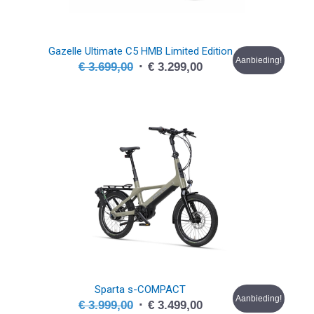
Gazelle Ultimate C5 HMB Limited Edition
Aanbieding!
Oorspronkelijke
Huidige
€
3.699,00
€
3.299,00
prijs
prijs
was:
is:
€ 3.699,00.
€ 3.299,00.
Sparta s-COMPACT
Aanbieding!
Oorspronkelijke
Huidige
€
3.999,00
€
3.499,00