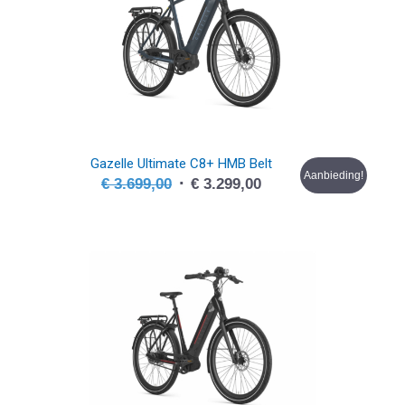
Gazelle Ultimate C8+ HMB Belt
Aanbieding!
Oorspronkelijke
Huidige
€
3.699,00
€
3.299,00
prijs
prijs
was:
is:
€ 3.699,00.
€ 3.299,00.