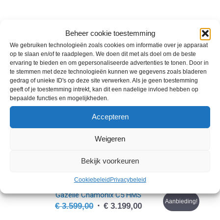
Batavus Finez E-go Power Sport
Beheer cookie toestemming
Aanbieding!
Oorspronkelijke
Huidige
€
3.399,00
€
2.999,00
We gebruiken technologieën zoals cookies om informatie over je apparaat
prijs
prijs
op te slaan en/of te raadplegen. We doen dit met als doel om de beste
was:
is:
ervaring te bieden en om gepersonaliseerde advertenties te tonen. Door in
te stemmen met deze technologieën kunnen we gegevens zoals bladeren
€ 3.399,00.
€ 2.999,00.
gedrag of unieke ID's op deze site verwerken. Als je geen toestemming
geeft of je toestemming intrekt, kan dit een nadelige invloed hebben op
bepaalde functies en mogelijkheden.
Accepteren
Weigeren
Bekijk voorkeuren
Cookiebeleid
Privacybeleid
Gazelle Chamonix C5 HMS
Aanbieding!
Oorspronkelijke
Huidige
€
3.599,00
€
3.199,00
prijs
prijs