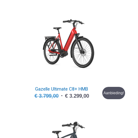
was:
is:
€ 3.599,00.
€ 3.199,00.
Gazelle Ultimate C8+ HMB
Aanbieding!
Oorspronkelijke
Huidige
€
3.799,00
€
3.299,00
prijs
prijs
was:
is:
€ 3.799,00.
€ 3.299,00.