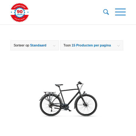
Sorteer op
Standaard
Toon
15 Producten per pagina