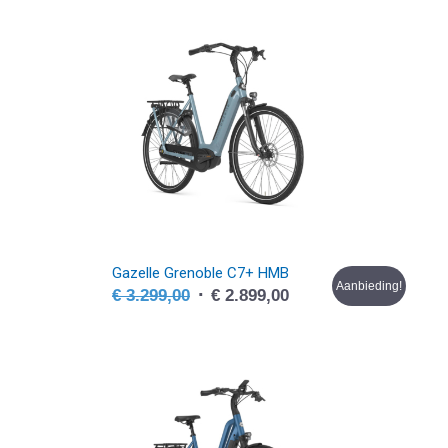
was:
is:
€ 3.199,00.
€ 2.899,00.
Gazelle Grenoble C7+ HMB
Aanbieding!
Oorspronkelijke
Huidige
€
3.299,00
€
2.899,00
prijs
prijs
was:
is:
€ 3.299,00.
€ 2.899,00.