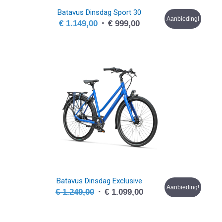
Batavus Dinsdag Sport 30
Aanbieding!
Oorspronkelijke
Huidige
€
1.149,00
€
999,00
prijs
prijs
was:
is:
€ 1.149,00.
€ 999,00.
Batavus Dinsdag Exclusive
Aanbieding!
Oorspronkelijke
Huidige
€
1.249,00
€
1.099,00
prijs
prijs
was:
is: