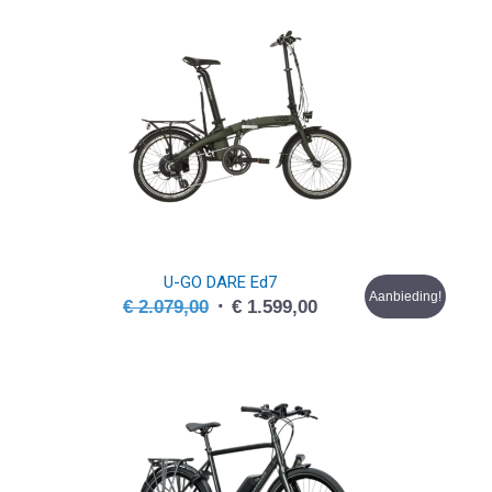
€ 1.249,00.
€ 1.099,00.
U-GO DARE Ed7
Aanbieding!
Oorspronkelijke
Huidige
€
2.079,00
€
1.599,00
prijs
prijs
was:
is:
€ 2.079,00.
€ 1.599,00.