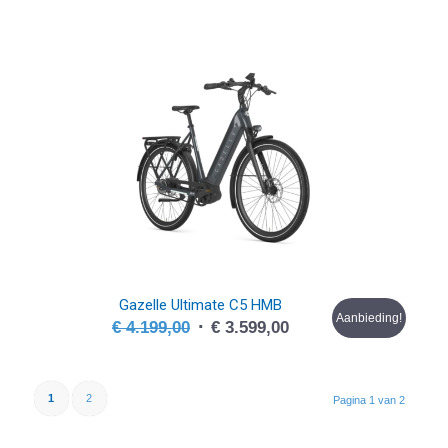
prijs
prijs
was:
is:
€ 3.999,00.
€ 3.499,00.
Gazelle Ultimate C5 HMB
Aanbieding!
Oorspronkelijke
Huidige
€
4.199,00
€
3.599,00
prijs
prijs
was:
is:
€ 4.199,00.
€ 3.599,00.
1
2
Pagina 1 van 2