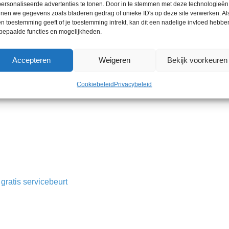
heeft een ingebouwd
ersonaliseerde advertenties te tonen. Door in te stemmen met deze technologieën
nen we gegevens zoals bladeren gedrag of unieke ID's op deze site verwerken. Als
n toestemming geeft of je toestemming intrekt, kan dit een nadelige invloed hebbe
bepaalde functies en mogelijkheden.
Accepteren
Weigeren
Bekijk voorkeuren
Cookiebeleid
Privacybeleid
ratis servicebeurt