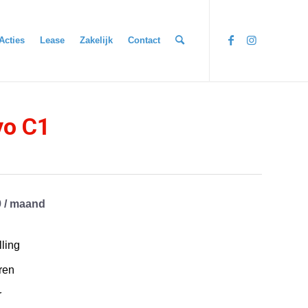
Acties
Lease
Zakelijk
Contact
yo C1
9 / maand
ling
ren
r