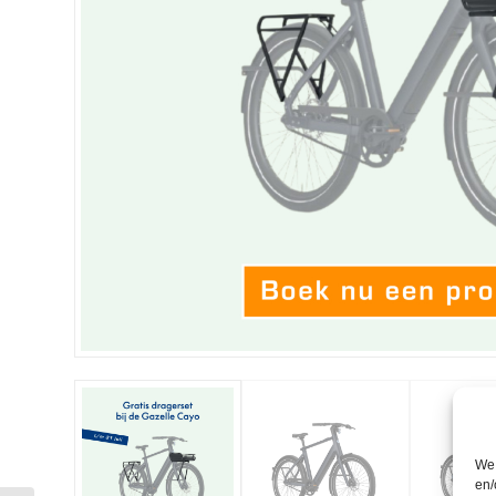
We 
en/