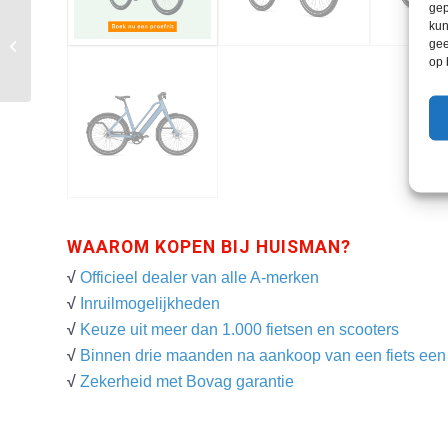
gep
kun
gee
Gazelle Makki Urban
op 
WAAROM KOPEN BIJ HUISMAN?
√
Officieel dealer van alle A-merken
√
Inruilmogelijkheden
√
Keuze uit meer dan 1.000 fietsen en scooters
√
Binnen drie maanden na aankoop van een fiets een g
√
Zekerheid met Bovag garantie