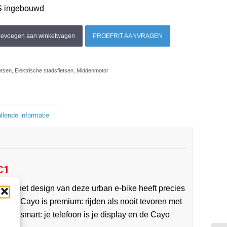
PS ingebouwd
oevoegen aan winkelwagen
PROEFRIT AANVRAGEN
etsen
,
Elektrische stadsfietsen
,
Middenmotor
llende informatie
C1
sch: het design van deze urban e-bike heeft precies
l. De Cayo is premium: rijden als nooit tevoren met
o is smart: je telefoon is je display en de Cayo