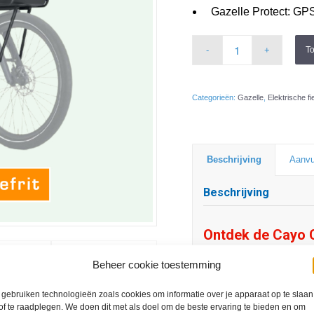
Gazelle Protect: G
T
Categorieën:
Gazelle
,
Elektrische fi
Beschrijving
Aanvu
Beschrijving
Ontdek de Cayo 
De Cayo is minimalisti
Beheer cookie toestemming
genoeg en niets te vee
gebruiken technologieën zoals cookies om informatie over je apparaat op te slaan
de beste specs. De Cay
of te raadplegen. We doen dit met als doel om de beste ervaring te bieden en om