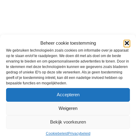
Beheer cookie toestemming
We gebruiken technologieën zoals cookies om informatie over je apparaat
op te slaan en/of te raadplegen. We doen dit met als doel om de beste
ervaring te bieden en om gepersonaliseerde advertenties te tonen. Door in
te stemmen met deze technologieën kunnen we gegevens zoals bladeren
gedrag of unieke ID's op deze site verwerken. Als je geen toestemming
geeft of je toestemming intrekt, kan dit een nadelige invloed hebben op
bepaalde functies en mogelijkheden.
FILIALEN
Accepteren
Fietsenwinkel Leiden Noord
Weigeren
Fietsenwinkel Leiden Centrum
Bekijk voorkeuren
Scooterwinkel Leiden Noord
Cookiebeleid
Privacybeleid