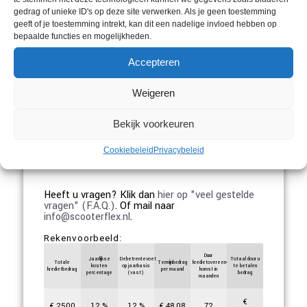
gedrag of unieke ID's op deze site verwerken. Als je geen toestemming
geeft of je toestemming intrekt, kan dit een nadelige invloed hebben op
bepaalde functies en mogelijkheden.
Accepteren
UW MAANDBEDRAG
P.O.A.
Weigeren
Bekijk voorkeuren
VRIJBLIJVEND AANVRAGEN
Cookiebeleid
Privacybeleid
Heeft u vragen? Klik dan
hier op "veel gestelde
vragen" (F.A.Q.)
. Of mail naar
info@scooterflex.nl
.
Rekenvoorbeeld:
Duur
Jaarlijkse
Debetrentevoet
Totaal door u
Totale
Termijnbedrag
kredietovereen-
kosten
op jaarbasis
te betalen
kredietbedrag
per maand
komst in
percentage
(vast)
bedrag
maanden
€
€
2500
12
%
12
%
€
48,08
72