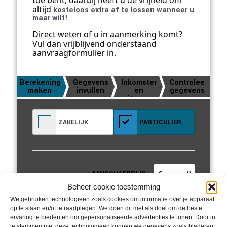
altijd
kosteloos extra af te lossen wanneer u
maar wilt!
Direct weten of u in aanmerking komt?
Vul dan vrijblijvend onderstaand
aanvraagformulier in.
Berekening
Gegevens
Inkomsten
Controleer
maken
invullen
en
gegevens
uitgaven
ZAKELIJK
PARTICULIER
Beheer cookie toestemming
We gebruiken technologieën zoals cookies om informatie over je apparaat
op te slaan en/of te raadplegen. We doen dit met als doel om de beste
ervaring te bieden en om gepersonaliseerde advertenties te tonen. Door in
te stemmen met deze technologieën kunnen we gegevens zoals bladeren