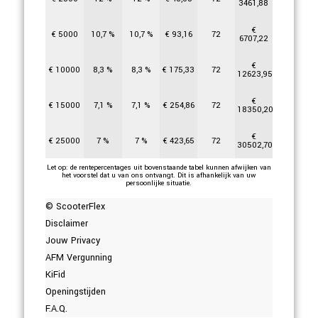
3461,88
€
€
5000
10,7
%
10,7
%
€
93,16
72
6707,22
€
€
10000
8,3
%
8,3
%
€
175,33
72
12623,95
€
€
15000
7,1
%
7,1
%
€
254,86
72
18350,20
€
€
25000
7
%
7
%
€
423,65
72
30502,70
Let op: de rentepercentages uit bovenstaande tabel kunnen afwijken van
het voorstel dat u van ons ontvangt. Dit is afhankelijk van uw
persoonlijke situatie.
© ScooterFlex
Disclaimer
Jouw Privacy
AFM Vergunning
KiFid
Openingstijden
F.A.Q.