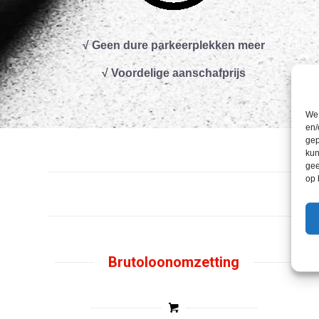
√ Geen dure parkeerplekken meer
√ Voordelige aanschafprijs
We 
en/
gep
kun
gee
op 
Brutoloonomzetting