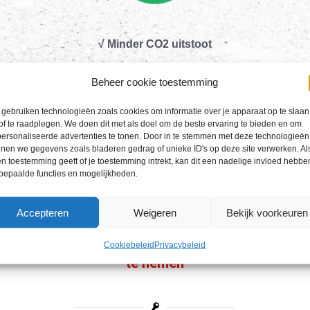
√ Minder CO2 uitstoot
√ Milieubewust vervoer
Beheer cookie toestemming
gebruiken technologieën zoals cookies om informatie over je apparaat op te slaan
of te raadplegen. We doen dit met als doel om de beste ervaring te bieden en om
ersonaliseerde advertenties te tonen. Door in te stemmen met deze technologieën
nen we gegevens zoals bladeren gedrag of unieke ID's op deze site verwerken. Als
n toestemming geeft of je toestemming intrekt, kan dit een nadelige invloed hebbe
Hoe werkt zakelijk leasen?
bepaalde functies en mogelijkheden.
Accepteren
Weigeren
Bekijk voorkeuren
Mogelijkheid om jouw leasefiets over
Cookiebeleid
Privacybeleid
te nemen