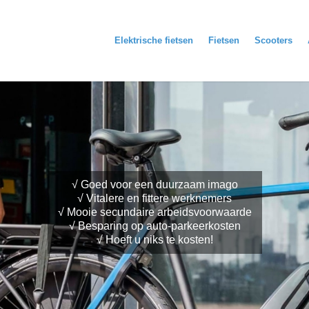
Elektrische fietsen
Fietsen
Scooters
√ Goed voor een duurzaam imago
√ Vitalere en fittere werknemers
√ Mooie secundaire arbeidsvoorwaarde
√ Besparing op auto-parkeerkosten
√ Hoeft u niks te kosten!