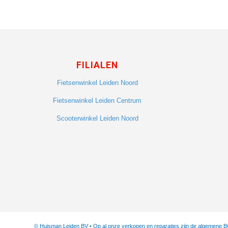
FILIALEN
Fietsenwinkel Leiden Noord
Fietsenwinkel Leiden Centrum
Scooterwinkel Leiden Noord
© Huisman Leiden BV • Op al onze verkopen en reparaties zijn de algemene