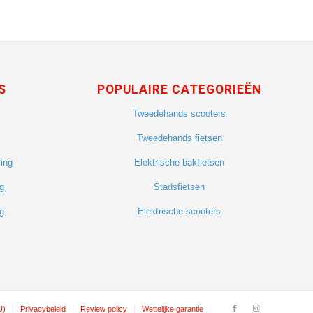
S
POPULAIRE CATEGORIEËN
Tweedehands scooters
Tweedehands fietsen
ing
Elektrische bakfietsen
g
Stadsfietsen
g
Elektrische scooters
U)
Privacybeleid
Review policy
Wettelijke garantie