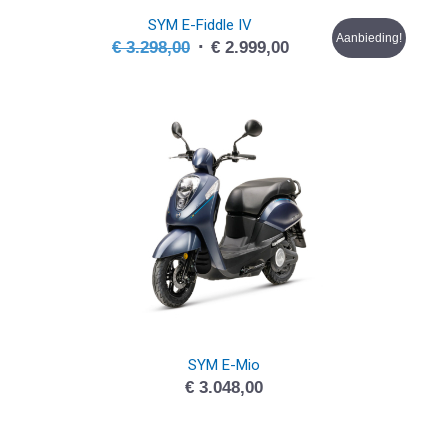
SYM E-Fiddle IV
Aanbieding!
Oorspronkelijke
Huidige
€
3.298,00
€
2.999,00
prijs
prijs
was:
is:
€ 3.298,00.
€ 2.999,00.
SYM E-Mio
€
3.048,00