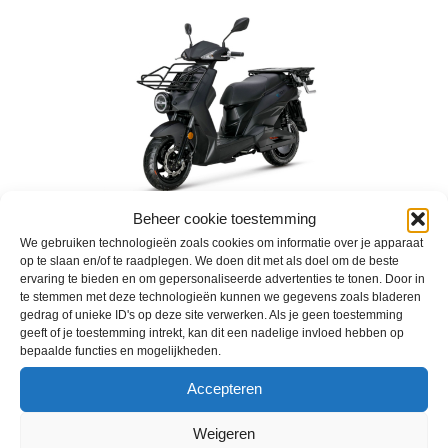
Beheer cookie toestemming
We gebruiken technologieën zoals cookies om informatie over je apparaat
SYM E-Xpro 2.0
op te slaan en/of te raadplegen. We doen dit met als doel om de beste
€
5.248,00
ervaring te bieden en om gepersonaliseerde advertenties te tonen. Door in
te stemmen met deze technologieën kunnen we gegevens zoals bladeren
gedrag of unieke ID's op deze site verwerken. Als je geen toestemming
geeft of je toestemming intrekt, kan dit een nadelige invloed hebben op
bepaalde functies en mogelijkheden.
Accepteren
Weigeren