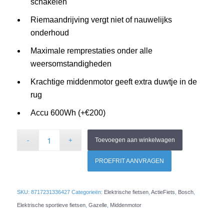
schakelen
Riemaandrijving vergt niet of nauwelijks
onderhoud
Maximale remprestaties onder alle
weersomstandigheden
Krachtige middenmotor geeft extra duwtje in de
rug
Accu 600Wh (+€200)
Toevoegen aan winkelwagen
PROEFRIT AANVRAGEN
SKU:
8717231336427
Categorieën:
Elektrische fietsen
,
ActieFiets
,
Bosch
,
Elektrische sportieve fietsen
,
Gazelle
,
Middenmotor