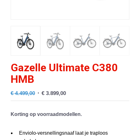
Gazelle Ultimate C380
HMB
Oorspronkelijke
Huidige
€
4.499,00
€
3.899,00
prijs
prijs
was:
is:
Korting op voorraadmodellen.
€ 4.499,00.
€ 3.899,00.
Enviolo-versnellingsnaaf laat je traploos