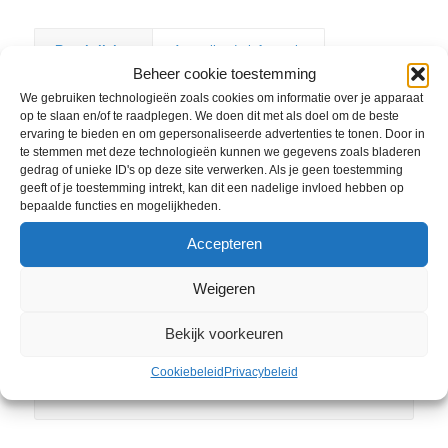
Beschrijving
Aanvullende informatie
Beheer cookie toestemming
Beschrijving
We gebruiken technologieën zoals cookies om informatie over je apparaat
op te slaan en/of te raadplegen. We doen dit met als doel om de beste
ervaring te bieden en om gepersonaliseerde advertenties te tonen. Door in
te stemmen met deze technologieën kunnen we gegevens zoals bladeren
Ontdek de Ultimate C380 HMB
gedrag of unieke ID's op deze site verwerken. Als je geen toestemming
geeft of je toestemming intrekt, kan dit een nadelige invloed hebben op
Of je nou in het weekend lekker wil toeren of een
bepaalde functies en mogelijkheden.
snelle boodschap wil doen, de Ultimate C380
Accepteren
HMB is ervoor geknipt. De e-bike met in het
frame geïntegreerde onderdelen voorziet in een
Weigeren
stabiele wegligging. De Enviolo trekkingnaaf
voegt daar nog het gemak van traploos
Bekijk voorkeuren
schakelen aan toe. Ook niet onbelangrijk: het
Cookiebeleid
Privacybeleid
fraai gevormde frame trekt het oog van velen.