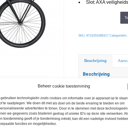
Slot: AXA veiligheids
T
SKU:
8715291088317
Categorieën:
Beschrijving
Aanvu
Beschrijving
Aldo Sorento, de transp
Beheer cookie toestemming
het aluminium frame, s
gebruiken technologieën zoals cookies om informatie over je apparaat op te slaan
stevige dubbelstandaa
of te raadplegen. We doen dit met als doel om de beste ervaring te bieden en om
fiets een genot om heer
ersonaliseerde advertenties te tonen. Door in te stemmen met deze technologieën
nen we gegevens zoals bladeren gedrag of unieke ID's op deze site verwerken. Als
Aldo fietsen worden m
n toestemming geeft of je toestemming intrekt, kan dit een nadelige invloed hebbe
bepaalde functies en mogelijkheden.
gemaakt met de kwalite