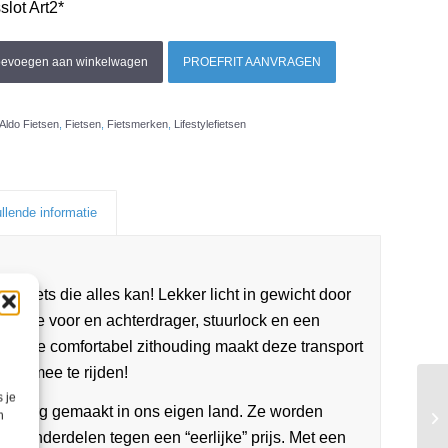
slot Art2*
oevoegen aan winkelwagen
PROEFRIT AANVRAGEN
Aldo Fietsen
,
Fietsen
,
Fietsmerken
,
Lifestylefietsen
llende informatie
ortfiets die alles kan! Lekker licht in gewicht door
tevige voor en achterdrager, stuurlock en een
rd. De comfortabel zithouding maakt deze transport
lijk mee te rijden!
 je
et zorg gemaakt in ons eigen land. Ze worden
n
itsonderdelen tegen een “eerlijke” prijs. Met een