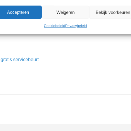
Aldo fiets beleeft u jar
Accepteren
Weigeren
Bekijk voorkeuren
Cookiebeleid
Privacybeleid
ratis servicebeurt