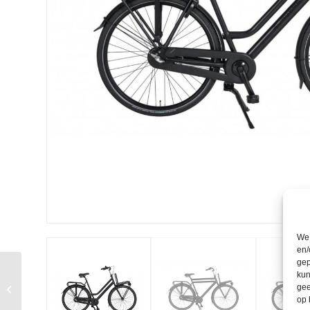
We 
en/
gep
kun
Gazelle Bloom C310
gee
HMS
op 