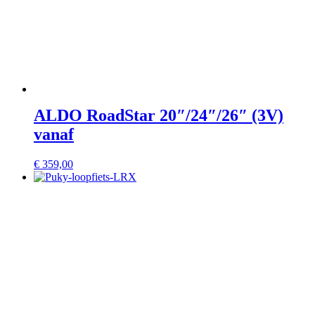
ALDO RoadStar 20″/24″/26″ (3V)
vanaf
€
359,00