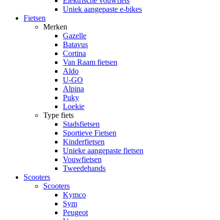
Elektrische vouwfiets
Uniek aangepaste e-bikes
Fietsen
Merken
Gazelle
Batavus
Cortina
Van Raam fietsen
Aldo
U-GO
Alpina
Puky
Loekie
Type fiets
Stadsfietsen
Sportieve Fietsen
Kinderfietsen
Unieke aangepaste fietsen
Vouwfietsen
Tweedehands
Scooters
Scooters
Kymco
Sym
Peugeot