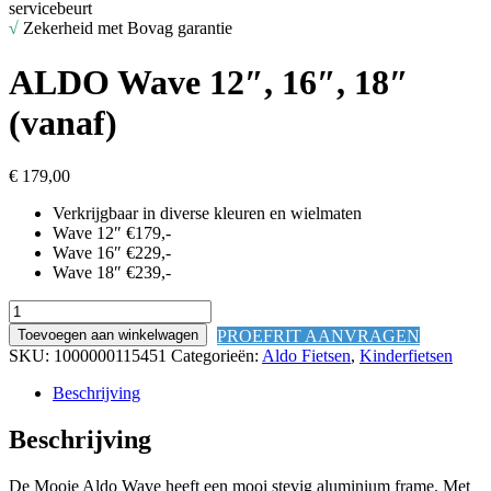
servicebeurt
√
Zekerheid met Bovag garantie
ALDO Wave 12″, 16″, 18″
(vanaf)
€
179,00
Verkrijgbaar in diverse kleuren en wielmaten
Wave 12″ €179,-
Wave 16″ €229,-
Wave 18″ €239,-
ALDO
Wave
PROEFRIT AANVRAGEN
Toevoegen aan winkelwagen
12",
SKU:
1000000115451
Categorieën:
Aldo Fietsen
,
Kinderfietsen
16",
18"
Beschrijving
(vanaf)
aantal
Beschrijving
De Mooie Aldo Wave heeft een mooi stevig aluminium frame. Met