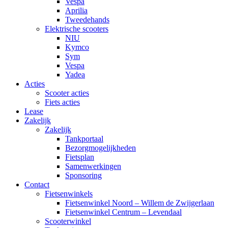
Vespa
Aprilia
Tweedehands
Elektrische scooters
NIU
Kymco
Sym
Vespa
Yadea
Acties
Scooter acties
Fiets acties
Lease
Zakelijk
Zakelijk
Tankportaal
Bezorgmogelijkheden
Fietsplan
Samenwerkingen
Sponsoring
Contact
Fietsenwinkels
Fietsenwinkel Noord – Willem de Zwijgerlaan
Fietsenwinkel Centrum – Levendaal
Scooterwinkel