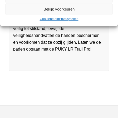
nodig heeft. Naast het kenteken, dat bekend is uit
de racesport, is natuurlijk ook het gebruikelijke
Bekijk voorkeuren
PUKY-veiligheidspakket inbegrepen. Een
Cookiebeleid
Privacybeleid
kindvriendelijk remsysteem brengt het voertuig
veilig tot stilstand, terwijl de
veiligheidshandvatten de handen beschermen
en voorkomen dat ze opzij glijden. Laten we de
paden opgaan met de PUKY LR Trail Pro!