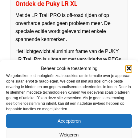
Ontdek de Puky LR XL
Met de LR Trail PRO is off-road rijden of op
onverharde paden geen probleem meer. De
speciale editie wordt geleverd met enkele
spannende kenmerken.
Het lichtgewicht aluminium frame van de PUKY
LR Trail Pro is uitgerust met verwijderbare PEGs
en een slim achterveringsysteem dat gemakkelijk
Beheer cookie toestemming
kleine stenen en hobbels compenseert. De
We gebruiken technologieën zoals cookies om informatie over je apparaat
op te slaan en/of te raadplegen. We doen dit met als doel om de beste
sportieve zitpositie, dankzij de geïntegreerde
ervaring te bieden en om gepersonaliseerde advertenties te tonen. Door in
Ahead-stuurpen, maakt hogere snelheden
te stemmen met deze technologieën kunnen we gegevens zoals bladeren
gedrag of unieke ID's op deze site verwerken. Als je geen toestemming
mogelijk met absolute voertuigcontrole. Om de
geeft of je toestemming intrekt, kan dit een nadelige invloed hebben op
kracht over te brengen naar de weg hebben we
bepaalde functies en mogelijkheden.
gekozen voor luchtbanden met noppen, die er
Accepteren
ook bijzonder stoer uitzien. De LR Trail Pro heeft
gewoon alles wat een sportieve balansfiets
Weigeren