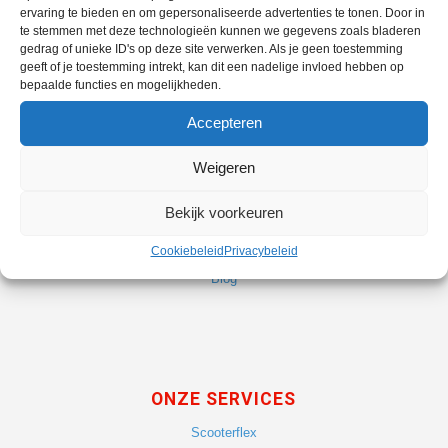
ervaring te bieden en om gepersonaliseerde advertenties te tonen. Door in
Scooterwinkel Leiden Noord
te stemmen met deze technologieën kunnen we gegevens zoals bladeren
gedrag of unieke ID's op deze site verwerken. Als je geen toestemming
geeft of je toestemming intrekt, kan dit een nadelige invloed hebben op
bepaalde functies en mogelijkheden.
Accepteren
OVER ONS
Weigeren
Geschiedenis
Bekijk voorkeuren
Alle vestigingen
Vacatures
Cookiebeleid
Privacybeleid
Blog
ONZE SERVICES
Scooterflex