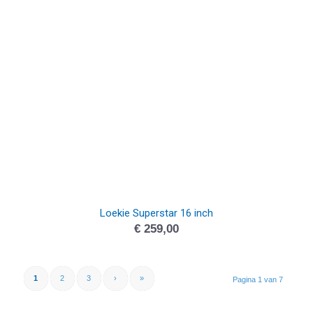
Loekie Superstar 16 inch
€
259,00
1
2
3
›
»
Pagina 1 van 7