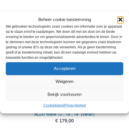
ALDO Powerbike 12″ 16″ 18″ vanaf
Beheer cookie toestemming
€
179,00
We gebruiken technologieën zoals cookies om informatie over je apparaat
op te slaan en/of te raadplegen. We doen dit met als doel om de beste
ervaring te bieden en om gepersonaliseerde advertenties te tonen. Door in
te stemmen met deze technologieën kunnen we gegevens zoals bladeren
gedrag of unieke ID's op deze site verwerken. Als je geen toestemming
geeft of je toestemming intrekt, kan dit een nadelige invloed hebben op
bepaalde functies en mogelijkheden.
Accepteren
Weigeren
Bekijk voorkeuren
Cookiebeleid
Privacybeleid
ALDO Wave 12″, 16″, 18″ (vanaf)
€
179,00