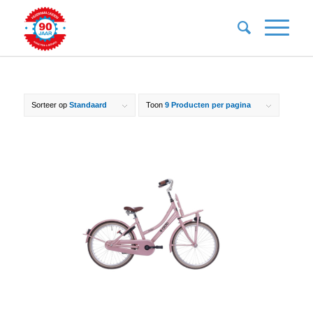
Sorteer op
Standaard
Toon
9 Producten per pagina