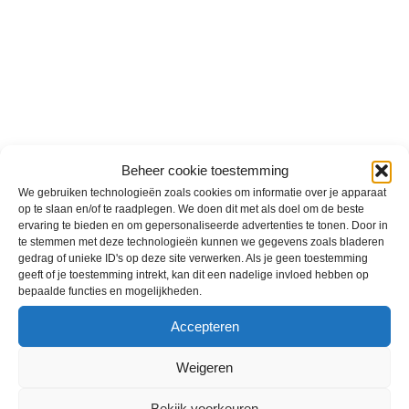
Beheer cookie toestemming
We gebruiken technologieën zoals cookies om informatie over je apparaat
op te slaan en/of te raadplegen. We doen dit met als doel om de beste
ervaring te bieden en om gepersonaliseerde advertenties te tonen. Door in
te stemmen met deze technologieën kunnen we gegevens zoals bladeren
gedrag of unieke ID's op deze site verwerken. Als je geen toestemming
ALDO OMA STARTER
geeft of je toestemming intrekt, kan dit een nadelige invloed hebben op
€
359,00
bepaalde functies en mogelijkheden.
Accepteren
Weigeren
Bekijk voorkeuren