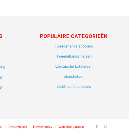
S
POPULAIRE CATEGORIEËN
Tweedehands scooters
Tweedehands fietsen
ing
Elektrische bakfietsen
g
Stadsfietsen
g
Elektrische scooters
U)
Privacybeleid
Review policy
Wettelijke garantie