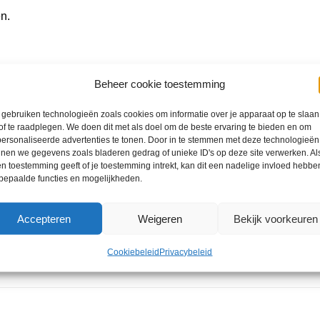
n.
Beheer cookie toestemming
gebruiken technologieën zoals cookies om informatie over je apparaat op te slaan
of te raadplegen. We doen dit met als doel om de beste ervaring te bieden en om
ersonaliseerde advertenties te tonen. Door in te stemmen met deze technologieën
nen we gegevens zoals bladeren gedrag of unieke ID's op deze site verwerken. Als
n toestemming geeft of je toestemming intrekt, kan dit een nadelige invloed hebbe
etsen.
bepaalde functies en mogelijkheden.
Accepteren
Weigeren
Bekijk voorkeuren
Cookiebeleid
Privacybeleid