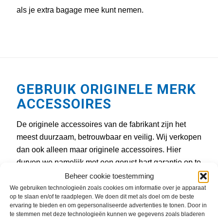
als je extra bagage mee kunt nemen.
GEBRUIK ORIGINELE MERK
ACCESSOIRES
De originele accessoires van de fabrikant zijn het
meest duurzaam, betrouwbaar en veilig. Wij verkopen
dan ook alleen maar originele accessoires. Hier
durven we namelijk met een gerust hart garantie op te
geven. Wij leveren en installeren van de volgende
Beheer cookie toestemming
scooter merken de accessoires:
We gebruiken technologieën zoals cookies om informatie over je apparaat
op te slaan en/of te raadplegen. We doen dit met als doel om de beste
ervaring te bieden en om gepersonaliseerde advertenties te tonen. Door in
Vespa, Piaggo, Yamaha, Kymco, Sym, Peugeot,
te stemmen met deze technologieën kunnen we gegevens zoals bladeren