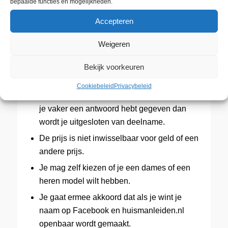
bepaalde functies en mogelijkheden.
Medewerkers van Huisman Leiden zijn
Accepteren
uitgesloten van deelname.
Als er na de actie periode meerdere mensen
Weigeren
zijn die het juiste antwoord hebben gegeven
dan wordt middels een loting een winnaar
Bekijk voorkeuren
getrokken.
Cookiebeleid
Privacybeleid
Je mag eenmalig een antwoord geven. Als
je vaker een antwoord hebt gegeven dan
wordt je uitgesloten van deelname.
De prijs is niet inwisselbaar voor geld of een
andere prijs.
Je mag zelf kiezen of je een dames of een
heren model wilt hebben.
Je gaat ermee akkoord dat als je wint je
naam op Facebook en huismanleiden.nl
openbaar wordt gemaakt.