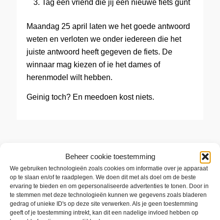
Tag een vriend die jij een nieuwe fiets gunt
Maandag 25 april laten we het goede antwoord
weten en verloten we onder iedereen die het
juiste antwoord heeft gegeven de fiets. De
winnaar mag kiezen of ie het dames of
herenmodel wilt hebben.
Geinig toch? En meedoen kost niets.
Beheer cookie toestemming
We gebruiken technologieën zoals cookies om informatie over je apparaat
ACTIEVOORWAARDEN
op te slaan en/of te raadplegen. We doen dit met als doel om de beste
ervaring te bieden en om gepersonaliseerde advertenties te tonen. Door in
te stemmen met deze technologieën kunnen we gegevens zoals bladeren
Actie loopt van 18 april 2016 t/m 24 april
gedrag of unieke ID's op deze site verwerken. Als je geen toestemming
geeft of je toestemming intrekt, kan dit een nadelige invloed hebben op
2016