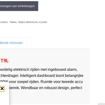
oevoegen aan winkelwagen
cooters
,
Yadea
,
Yadea elektrische scooter
llende informatie
 T9L
ordelig elektrisch rijden met ingebouwd alarm,
chterdrager. Intelligent dashboard toont belangrijke
00W voor soepel rijden. Ruimte voor tweede accu
60 km bereik. Wendbaar en robuust design, perfect
.