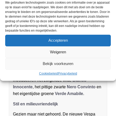
We gebruiken technologieën zoals cookies om informatie over je apparaat
genoeg voor een helm.
op te slaan en/of te raadplegen. We doen dit met als doel om de beste
ervaring te bieden en om gepersonaliseerde advertenties te tonen. Door in
Elegante vorm en kleuren
te stemmen met deze technologieën kunnen we gegevens zoals bladeren
gedrag of unieke ID's op deze site verwerken. Als je geen toestemming
geeft of je toestemming intrekt, kan dit een nadelige invloed hebben op
Een geavanceerd, eigentijds ontwerp brengt de
bepaalde functies en mogelijkheden.
tijdloze stijl en aangeboren elegantie van de
Vespa Primavera moeiteloos up-to-date. De
Accepteren
kenmerkende eigenschappen van een moderne
Weigeren
kijk, onafhankelijkheid en aandacht voor vorm
worden geïnterpreteerd in
drie nieuwe
Bekijk voorkeuren
kleurenschema’s
die tot in de perfectie worden
gecombineerd met gekleurde details. Wij
Cookiebeleid
Privacybeleid
introduceren het zorgeloze witte
Bianco
Innocente
, het pittige zwarte
Nero Convinto
en
het eigentijdse groene
Verde Amabile
.
Stil en milieuvriendelijk
Gezien maar niet gehoord. De nieuwe Vespa