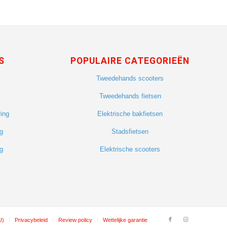
S
POPULAIRE CATEGORIEËN
Tweedehands scooters
Tweedehands fietsen
ing
Elektrische bakfietsen
g
Stadsfietsen
g
Elektrische scooters
U)
Privacybeleid
Review policy
Wettelijke garantie