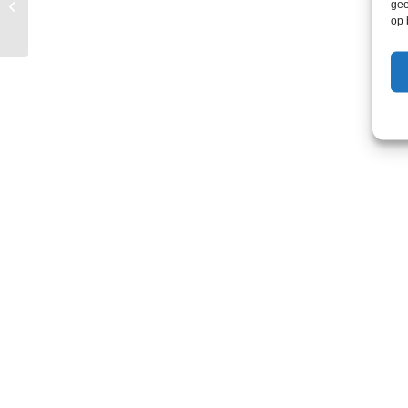
gee
Vespa Primavera ’24
op 