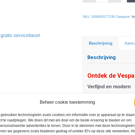
SKU:
1000000177138
Categorie:
Ve
ratis servicebeurt
Beschrijving
Aanvu
Beschrijving
Ontdek de Vespa
Verfijnd en modern
De Vespa Primavera S 
Beheer cookie toestemming
maar met een moderne,
contouren benadrukken
gebruiken technologieën zoals cookies om informatie over je apparaat op te slaan
of te raadplegen. We doen dit met als doel om de beste ervaring te bieden en om
waardoor deze scooter 
ersonaliseerde advertenties te tonen. Door in te stemmen met deze technologieën
touch toevoegt.
nen we gegevens zoals bladeren gedrag of unieke ID's op deze site verwerken. Als