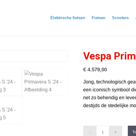
Elektrische fietsen
Fietsen
Scooters
Vespa Prim
€
4.579,00
Jong, technologisch gea
een iconisch symbool di
net zo behendig en leven
destijds de stedelijke mo
T