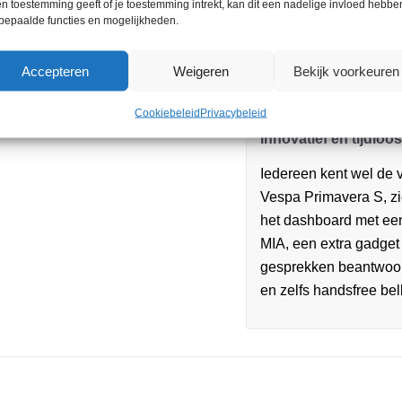
n toestemming geeft of je toestemming intrekt, kan dit een nadelige invloed hebbe
Uiterlijk of sportivite
bepaalde functies en mogelijkheden.
De Primavera S combin
Accepteren
Weigeren
Bekijk voorkeuren
rijervaring te geven. 
combinatie mooi en pe
Cookiebeleid
Privacybeleid
Innovatief en tijdloos
Iedereen kent wel de 
Vespa Primavera S, zie
het dashboard met een
MIA, een extra gadget 
gesprekken beantwoor
en zelfs handsfree bel