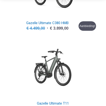
Gazelle Ultimate C380 HMB
Aanbieding!
Oorspronkelijke
Huidige
€
4.499,00
€
3.899,00
prijs
prijs
was:
is:
€ 4.499,00.
€ 3.899,00.
Gazelle Ultimate T11