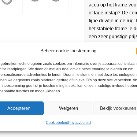
accu op het frame voor
of lage instap? De com
fijne duwtje in de rug
het stabiele frame lei
een zeer gunstige prij
Beheer cookie toestemming
gebruiken technologieën zoals cookies om informatie over je apparaat op te slaan
of te raadplegen. We doen dit met als doel om de beste ervaring te bieden en om
ersonaliseerde advertenties te tonen. Door in te stemmen met deze technologieën
nen we gegevens zoals bladeren gedrag of unieke ID's op deze site verwerken. Als
n toestemming geeft of je toestemming intrekt, kan dit een nadelige invloed hebbe
bepaalde functies en mogelijkheden.
Accepteren
Weigeren
Bekijk voorkeuren
ratis servicebeurt
Cookiebeleid
Privacybeleid