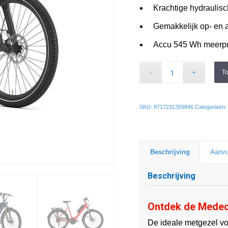
Krachtige hydraulis
Gemakkelijk op- en 
Accu 545 Wh meerpri
T
SKU:
8717231359846
Categorieën:
Beschrijving
Aanvu
Beschrijving
Ontdek de Mede
De ideale metgezel voo