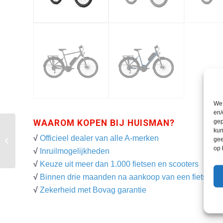
We 
en/
gep
WAAROM KOPEN BIJ HUISMAN?
kun
Gazelle Medeo T10
√
Officieel dealer van alle A-merken
gee
HMB
op 
√
Inruilmogelijkheden
√
Keuze uit meer dan 1.000 fietsen en scooters
√
Binnen drie maanden na aankoop van een fiets een g
√
Zekerheid met Bovag garantie