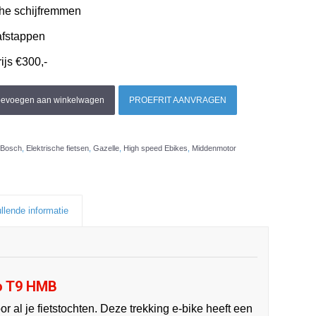
che schijfremmen
afstappen
js €300,-
oevoegen aan winkelwagen
PROEFRIT AANVRAGEN
Bosch
,
Elektrische fietsen
,
Gazelle
,
High speed Ebikes
,
Middenmotor
llende informatie
o T9 HMB
r al je fietstochten. Deze trekking e-bike heeft een