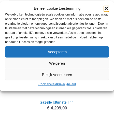
Beheer cookie toestemming
We gebruiken technologieën zoals cookies om informatie over je apparaat
op te slaan en/of te raadplegen. We doen dit met als doel om de beste
ervaring te bieden en om gepersonaliseerde advertenties te tonen. Door in
Je zou ook kunnen houden van …
te stemmen met deze technologieën kunnen we gegevens zoals bladeren
gedrag of unieke ID's op deze site verwerken. Als je geen toestemming
geeft of je toestemming intrekt, kan dit een nadelige invloed hebben op
bepaalde functies en mogelijkheden.
Accepteren
Weigeren
Bekijk voorkeuren
Cookiebeleid
Privacybeleid
Gazelle Ultimate T11
€
4.299,00