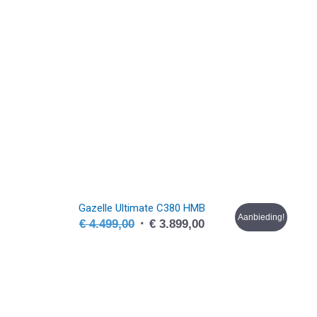
Gazelle Ultimate C380 HMB
Aanbieding!
Oorspronkelijke
Huidige
€
4.499,00
€
3.899,00
prijs
prijs
was:
is:
€ 4.499,00.
€ 3.899,00.