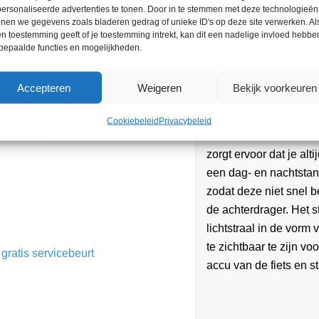
ersonaliseerde advertenties te tonen. Door in te stemmen met deze technologieën
alle luxe voorzien. Zo
nen we gegevens zoals bladeren gedrag of unieke ID's op deze site verwerken. Als
accu met een capacite
n toestemming geeft of je toestemming intrekt, kan dit een nadelige invloed hebbe
bepaalde functies en mogelijkheden.
dus geen enkel proble
ondersteuning die je n
Accepteren
Weigeren
Bekijk voorkeuren
zwaar als je zelf wilt.
Aan veiligheid is ook
Cookiebeleid
Privacybeleid
Power voorzien van de
zorgt ervoor dat je alt
een dag- en nachtstan
zodat deze niet snel b
de achterdrager. Het s
lichtstraal in de vorm
te zichtbaar te zijn vo
ratis servicebeurt
accu van de fiets en st