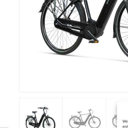
We 
en/