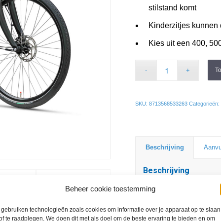
stilstand komt
Kinderzitjes kunnen
Kies uit een 400, 500
T
SKU:
8713568533263
Categorieën:
Beschrijving
Aanvu
Beschrijving
Beheer cookie toestemming
Ontdek de Batav
gebruiken technologieën zoals cookies om informatie over je apparaat op te slaan
De Batavus Finez E-go
of te raadplegen. We doen dit met als doel om de beste ervaring te bieden en om