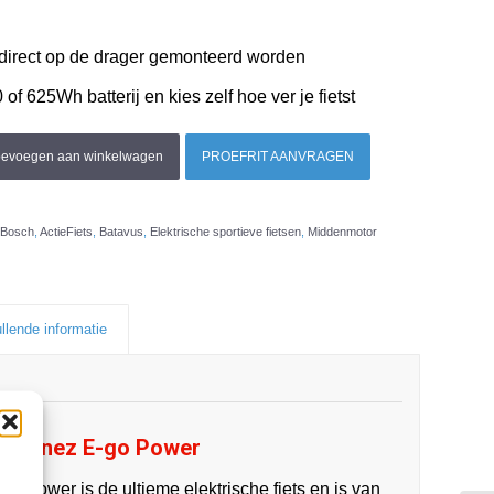
 direct op de drager gemonteerd worden
 of 625Wh batterij en kies zelf hoe ver je fietst
oevoegen aan winkelwagen
PROEFRIT AANVRAGEN
Bosch
,
ActieFiets
,
Batavus
,
Elektrische sportieve fietsen
,
Middenmotor
llende informatie
us Finez E-go Power
® Power is de ultieme elektrische fiets en is van