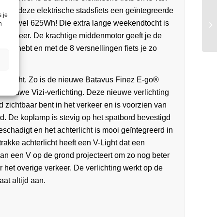
 heeft deze elektrische stadsfiets een geïntegreerde
 je
it tot wel 625Wh! Die extra lange weekendtocht is
n
em meer. De krachtige middenmotor geeft je de
odig hebt en met de 8 versnellingen fiets je zo
 gedacht. Zo is de nieuwe Batavus Finez E-go®
 nieuwe Vizi-verlichting. Deze nieuwe verlichting
ijd zichtbaar bent in het verkeer en is voorzien van
d. De koplamp is stevig op het spatbord bevestigd
eschadigt en het achterlicht is mooi geïntegreerd in
trakke achterlicht heeft een V-Light dat een
 van een V op de grond projecteert om zo nog beter
or het overige verkeer. De verlichting werkt op de
aat altijd aan.