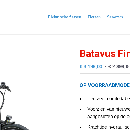
Elektrische fietsen
Fietsen
Scooters
Batavus Fi
Oorspronke
€
3.199,00
€
2.899,0
prijs
was:
OP VOORRAADMODE
€ 3.199,00.
Een zeer comfortabel
Voorzien van nieuwe 
aangesloten op de ac
Krachtige hydraulisc