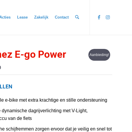
Acties
Lease
Zakelijk
Contact
nez E-go Power
Aanbieding!
lijke
Huidige
0
prijs
is:
LLEN
€ 2.899,00.
e e-bike met extra krachtige en stille ondersteuning
dynamische dagrijverlichting met V-Light,
cu van de fiets
he schijfremmen zorgen ervoor dat je veilig en snel tot