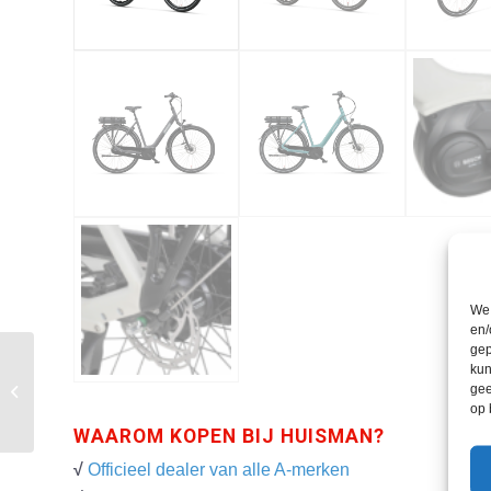
We 
en/
gep
kun
gee
Vespa Sprint S ’24
op 
WAAROM KOPEN BIJ HUISMAN?
√
Officieel dealer van alle A-merken