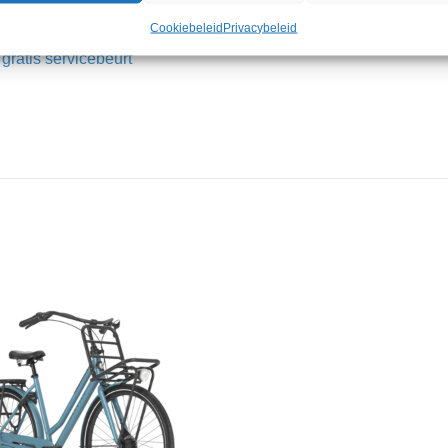
Cookiebeleid
Privacybeleid
ratis servicebeurt