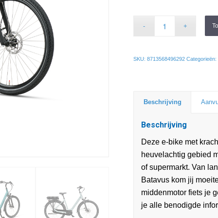
T
SKU:
8713568496292
Categorieën:
Beschrijving
Aanvu
Beschrijving
Deze e-bike met krach
heuvelachtig gebied ma
of supermarkt. Van lan
Batavus kom jij moeit
middenmotor fiets je g
je alle benodigde infor