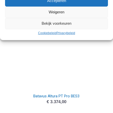
Accepteren
Batavus Altura PT BES3
Weigeren
€
2.974,00
Bekijk voorkeuren
Cookiebeleid
Privacybeleid
Batavus Altura PT Pro BES3
€
3.374,00