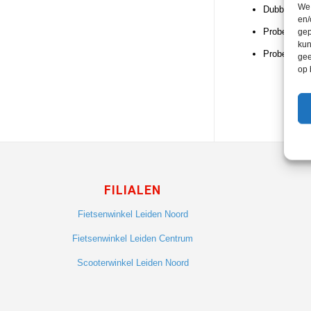
We 
Dubbel-check
en/
Probeer soor
gep
kun
Probeer mee
gee
op 
FILIALEN
Fietsenwinkel Leiden Noord
Fietsenwinkel Leiden Centrum
Scooterwinkel Leiden Noord