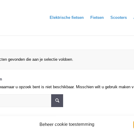
Elektrische fietsen
Fietsen
Scooters
ten gevonden die aan je selectie voldoen.
en
waarnaar u opzoek bent is niet beschikbaar. Misschien wilt u gebruik maken 
Beheer cookie toestemming
 zoekresultaten, houd het volgende in gedachte: