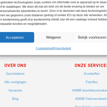
gebruiken technologieën zoals cookies om informatie over je apparaat op te slaan
 altijd uw spelling.
of te raadplegen. We doen dit met als doel om de beste ervaring te bieden en om
tgelijke zoekwoorden, bijvoorbeeld: tablet in plaats van laptop.
ersonaliseerde advertenties te tonen. Door in te stemmen met deze technologieën
nen we gegevens zoals bladeren gedrag of unieke ID's op deze site verwerken. Als
r dan een zoekwoord te gebruiken.
n toestemming geeft of je toestemming intrekt, kan dit een nadelige invloed hebbe
bepaalde functies en mogelijkheden.
Accepteren
Weigeren
Bekijk voorkeuren
Cookiebeleid
Privacybeleid
OVER ONS
ONZE SERVICE
Geschiedenis
Scooterflex
Alle vestigingen
Fietsflex
Vacatures
ANWB bromfietsverzeker
Blog
ANWB Fietsverzekerin