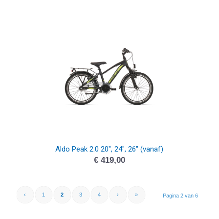
Aldo Peak 2.0 20″, 24″, 26″ (vanaf)
€
419,00
‹
1
2
3
4
›
»
Pagina 2 van 6