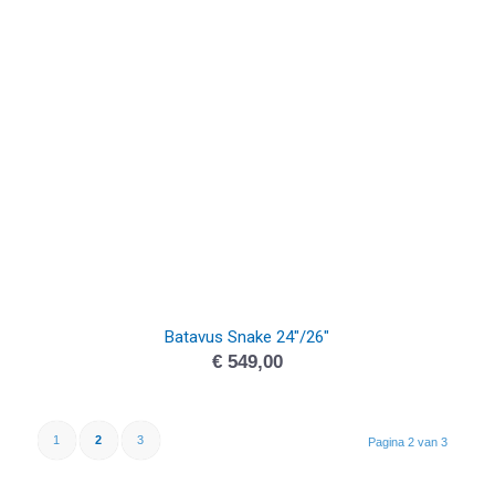
Batavus Snake 24″/26″
€
549,00
1
2
3
Pagina 2 van 3