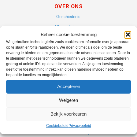
OVER ONS
Geschiedenis
Alle vestigingen
Beheer cookie toestemming
Vacatures
We gebruiken technologieën zoals cookies om informatie over je apparaat
Blog
op te slaan en/of te raadplegen. We doen dit met als doel om de beste
ervaring te bieden en om gepersonaliseerde advertenties te tonen. Door in
te stemmen met deze technologieën kunnen we gegevens zoals bladeren
gedrag of unieke ID's op deze site verwerken. Als je geen toestemming
geeft of je toestemming intrekt, kan dit een nadelige invloed hebben op
bepaalde functies en mogelijkheden.
ONZE SERVICES
Accepteren
Scooterflex
Weigeren
Fietsflex
ANWB bromfietsverzekering
Bekijk voorkeuren
ANWB Fietsverzekering
Cookiebeleid
Privacybeleid
Enra E-bike verzekering