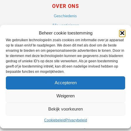
OVER ONS
Geschiedenis
Alle vestigingen
Beheer cookie toestemming
Vacatures
We gebruiken technologieën zoals cookies om informatie over je apparaat
Blog
op te slaan en/of te raadplegen. We doen dit met als doel om de beste
ervaring te bieden en om gepersonaliseerde advertenties te tonen. Door in
te stemmen met deze technologieën kunnen we gegevens zoals bladeren
gedrag of unieke ID's op deze site verwerken. Als je geen toestemming
geeft of je toestemming intrekt, kan dit een nadelige invloed hebben op
bepaalde functies en mogelijkheden.
ONZE SERVICES
Accepteren
Scooterflex
Weigeren
Fietsflex
ANWB bromfietsverzekering
Bekijk voorkeuren
ANWB Fietsverzekering
Cookiebeleid
Privacybeleid
Enra E-bike verzekering