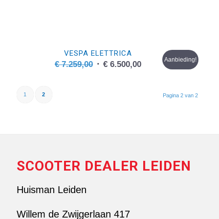
VESPA ELETTRICA
Aanbieding!
Oorspronkelijke
Huidige
€
7.259,00
€
6.500,00
prijs
prijs
was:
is:
1
2
Pagina 2 van 2
€ 7.259,00.
€ 6.500,00.
SCOOTER DEALER LEIDEN
Huisman Leiden
Willem de Zwijgerlaan 417