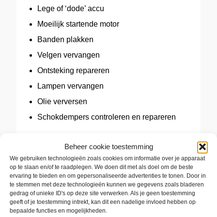
Lege of ‘dode’ accu
Moeilijk startende motor
Banden plakken
Velgen vervangen
Ontsteking repareren
Lampen vervangen
Olie verversen
Schokdempers controleren en repareren
Beheer cookie toestemming
We gebruiken technologieën zoals cookies om informatie over je apparaat
op te slaan en/of te raadplegen. We doen dit met als doel om de beste
NEEM CONTACT MET ONS
ervaring te bieden en om gepersonaliseerde advertenties te tonen. Door in
OP!
te stemmen met deze technologieën kunnen we gegevens zoals bladeren
gedrag of unieke ID's op deze site verwerken. Als je geen toestemming
geeft of je toestemming intrekt, kan dit een nadelige invloed hebben op
Hogewoerd 66
bepaalde functies en mogelijkheden.