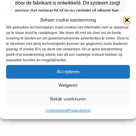
door de fabrikant is ontwikkeld.
Dit systeem zorgt
ervoor dat ongeacht of je nu optrekt of afremt het
bodywork stabiel blijft. Hierdoor geniet je van
Beheer cookie toestemming
een ultiem rijcomfort.
We gebruiken technologieën zoals cookies om informatie over je apparaat
op te slaan en/of te raadplegen. We doen dit met als doel om de beste
De Fiddle IV is standaard voorzien van
LED-
ervaring te bieden en om gepersonaliseerde advertenties te tonen. Door in
dagrijverlichting
,
USB-aansluiting
, een
6,2 liter
te stemmen met deze technologieën kunnen we gegevens zoals bladeren
gedrag of unieke ID's op deze site verwerken. Als je geen toestemming
grote benzinetank
onder de treeplank en de
geeft of je toestemming intrekt, kan dit een nadelige invloed hebben op
tankdop is mooi weggewerkt achter een klepje.
bepaalde functies en mogelijkheden.
Tevens is deze SYM scooter zeer comfortabel
Accepteren
voor zowel 1 als 2 personen en geeft hij
voldoende beenruimte voor de bestuurder en
Weigeren
passagier.
Bekijk voorkeuren
De SYM Fiddle IV is leverbaar in een 25 km/u en
45 km/u versie.
Cookiebeleid
Privacybeleid