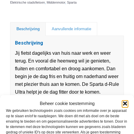
Elektrische stadsfietsen
,
Middenmotor
,
Sparta
Beschrijving
Aanvullende informatie
Beschrijving
Jij fietst dagelijks van huis naar werk en weer
terug. En vooral die heenweg wil je genieten,
fluiten en comfortabel en droog aankomen. Dan
begin je de dag fris en fruitig om naderhand weer
met plezier thuis aan te komen. De Sparta d-Rule
Ultra helpt je de dag fitter door te komen.
Beheer cookie toestemming
De krachtige e-bike met innovatieve verlichting
We gebruiken technologieën zoals cookies om informatie over je apparaat
oogt modern en biedt comfort met onder andere
op te slaan en/of te raadplegen. We doen dit met als doel om de beste
een verende voorvork. Door de n:LIGHT
ervaring te bieden en om gepersonaliseerde advertenties te tonen. Door in
te stemmen met deze technologieën kunnen we gegevens zoals bladeren
verlichting val je extra goed op en het logo blijft
gedrag of unieke ID's op deze site verwerken. Als je geen toestemming