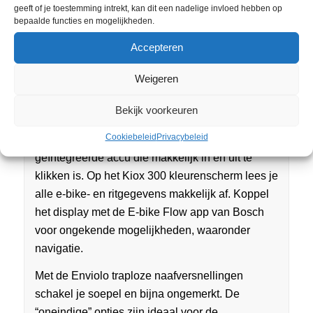
na stallen nog even nabranden, waardoor stallen
geeft of je toestemming intrekt, kan dit een nadelige invloed hebben op
in het donker makkelijker is. Met de x:LACE
bepaalde functies en mogelijkheden.
snelbinders zit je tas altijd vertrouwd vast op je
Accepteren
bagagedrager.
Weigeren
De krachtige en slimme ondersteuning ontvang
je door de Bosch Performance Line Smart
Bekijk voorkeuren
(BES3) middenmotor met 75Nm koppel, die
Cookiebeleid
Privacybeleid
wordt gevoed door de fraai in het frame
geïntegreerde accu die makkelijk in en uit te
klikken is. Op het Kiox 300 kleurenscherm lees je
alle e-bike- en ritgegevens makkelijk af. Koppel
het display met de E-bike Flow app van Bosch
voor ongekende mogelijkheden, waaronder
navigatie.
Met de Enviolo traploze naafversnellingen
schakel je soepel en bijna ongemerkt. De
“oneindige” opties zijn ideaal voor de