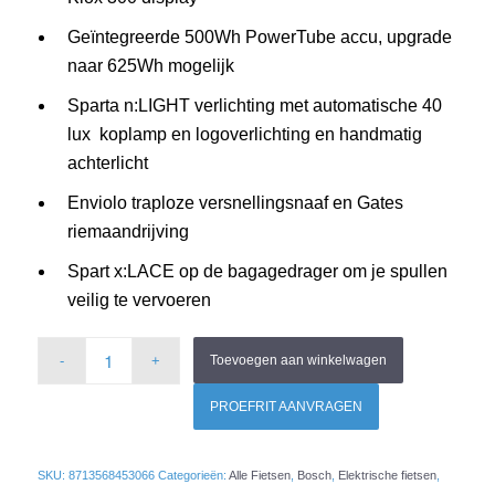
Geïntegreerde 500Wh PowerTube accu, upgrade
naar 625Wh mogelijk
Sparta n:LIGHT verlichting met automatische 40
lux koplamp en logoverlichting en handmatig
achterlicht
Enviolo traploze versnellingsnaaf en Gates
riemaandrijving
Spart x:LACE op de bagagedrager om je spullen
veilig te vervoeren
Toevoegen aan winkelwagen
PROEFRIT AANVRAGEN
SKU:
8713568453066
Categorieën:
Alle Fietsen
,
Bosch
,
Elektrische fietsen
,