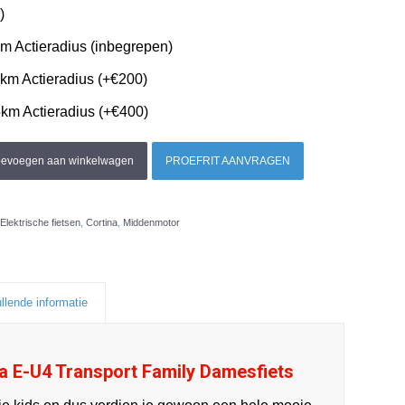
)
 Actieradius (inbegrepen)
km Actieradius (+€200)
km Actieradius (+€400)
oevoegen aan winkelwagen
PROEFRIT AANVRAGEN
Elektrische fietsen
,
Cortina
,
Middenmotor
llende informatie
a E-U4 Transport Family Damesfiets