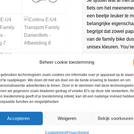
Je sjouwt wat af met 
fiets om het meenemen
een beetje leuker te 
belangrijke eigenscha
begrijpt dat zowel pa
van de family bike dus
unisex kleuren. You’re
Beheer cookie toestemming
gebruiken technologieën zoals cookies om informatie over je apparaat op te slaan
of te raadplegen. We doen dit met als doel om de beste ervaring te bieden en om
ersonaliseerde advertenties te tonen. Door in te stemmen met deze technologieën
nen we gegevens zoals bladeren gedrag of unieke ID's op deze site verwerken. Als
n toestemming geeft of je toestemming intrekt, kan dit een nadelige invloed hebbe
bepaalde functies en mogelijkheden.
Accepteren
Weigeren
Bekijk voorkeuren
ratis servicebeurt
Cookiebeleid
Privacybeleid