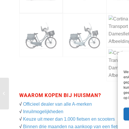
We 
en/
gep
kun
gee
Carqon Classic Smart
WAAROM KOPEN BIJ HUISMAN?
op 
√
Officieel dealer van alle A-merken
√
Inruilmogelijkheden
√
Keuze uit meer dan 1.000 fietsen en scooters
√
Binnen drie maanden na aankoop van een fiets een g