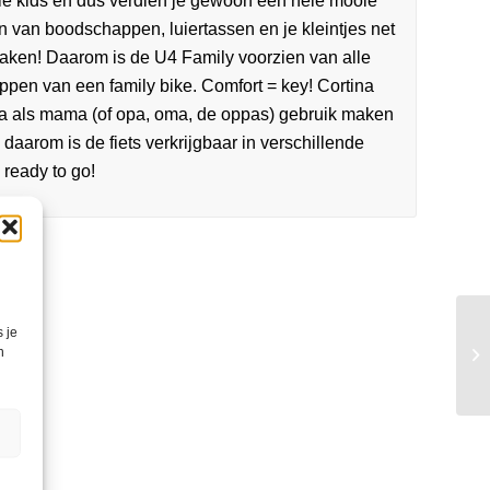
die kids en dus verdien je gewoon een hele mooie
 van boodschappen, luiertassen en je kleintjes net
maken! Daarom is de U4 Family voorzien van alle
ppen van een family bike. Comfort = key! Cortina
pa als mama (of opa, oma, de oppas) gebruik maken
 daarom is de fiets verkrijgbaar in verschillende
 ready to go!
 je
n