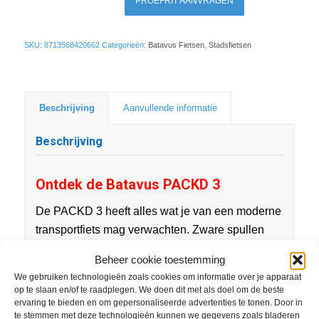
PROEFRIT AANVRAGEN
SKU:
8713568420662
Categorieën:
Batavus Fietsen
,
Stadsfietsen
Beschrijving
Aanvullende informatie
Beschrijving
Ontdek de Batavus PACKD 3
De PACKD 3 heeft alles wat je van een moderne
transportfiets mag verwachten. Zware spullen
neem je eenvoudig mee dankzij de stevige voor-
Beheer cookie toestemming
en achterdragers. Met de ingebouwde
We gebruiken technologieën zoals cookies om informatie over je apparaat
snelbinders zijn je spullen extra stevig bevestigd
op te slaan en/of te raadplegen. We doen dit met als doel om de beste
ervaring te bieden en om gepersonaliseerde advertenties te tonen. Door in
op de fiets. Stap vervolgens op en blijf
te stemmen met deze technologieën kunnen we gegevens zoals bladeren