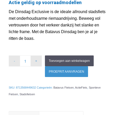
Actie geldig op voorraadmodellen
€ 1.249,00.
€ 1.099,00.
De Dinsdag Exclusive is de ideale allround stadsfiets
met onderhoudsarme riemaandrijving. Beweeg vol
vertrouwen door het verkeer dankzij het slanke en
lichte frame. Met de Batavus Dinsdag ben je al je
ritten de baas.
Toevoegen aan winkelwagen
PROEFRIT AANVRAGEN
SKU:
8713568449632
Categorieën:
Batavus Fietsen
,
ActieFiets
,
Sportieve
Fietsen
,
Stadsfietsen