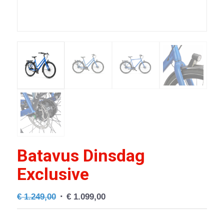
Batavus Dinsdag
Exclusive
Oorspronkelijke
Huidige
€
1.249,00
€
1.099,00
prijs
prijs
was:
is: