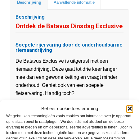
Beschrijving
Aanvullende informatie
Beschrijving
Ontdek de Batavus Dinsdag Exclusive
Soepele rijervaring door de onderhoudsarme
riemaandrijving
De Batavus Exclusive is uitgerust met een
riemaandrijving. Deze gaat tot drie keer langer
mee dan een gewone ketting en vraagt minder
onderhoud. Geniet ook van een soepele
fietservaring. Handig toch?
Altijd zichtbaar met ViZi verlichting
Beheer cookie toestemming
Bij Batavus gaan we verder dan ‘gewoon goede
We gebruiken technologieën zoals cookies om informatie over je apparaat
op te slaan en/of te raadplegen. We doen dit met als doel om de beste
verlichting’. De ViZi verlichting op de Dinsdag
ervaring te bieden en om gepersonaliseerde advertenties te tonen. Door in
Exclusive is voorzien van een sensor waardoor
te stemmen met deze technologieën kunnen we gegevens zoals bladeren
gedrag of unieke ID's op deze site verwerken. Als je geen toestemming