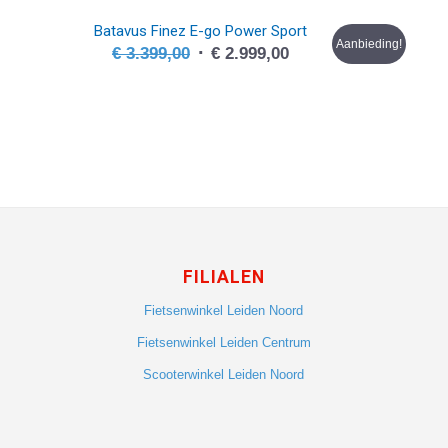
Batavus Finez E-go Power Sport
Aanbieding!
Oorspronkelijke
Huidige
€
3.399,00
€
2.999,00
prijs
prijs
was:
is:
€ 3.399,00.
€ 2.999,00.
FILIALEN
Fietsenwinkel Leiden Noord
Fietsenwinkel Leiden Centrum
Scooterwinkel Leiden Noord