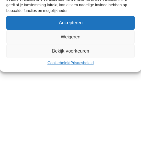
je fiets automatisch ‘groot licht’ geeft bij donker
geeft of je toestemming intrekt, kan dit een nadelige invloed hebben op
weer of in de avond. Zo zie je zelf meer en ben je
bepaalde functies en mogelijkheden.
beter zichtbaar voor anderen.
Accepteren
Weigeren
Bekijk voorkeuren
Je zou ook kunnen houden van …
Cookiebeleid
Privacybeleid