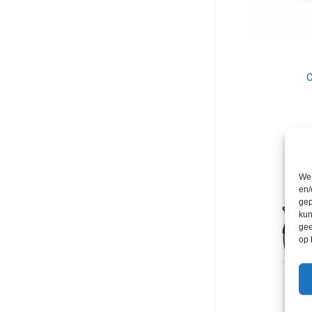
C
We 
en/
gep
kun
gee
op 