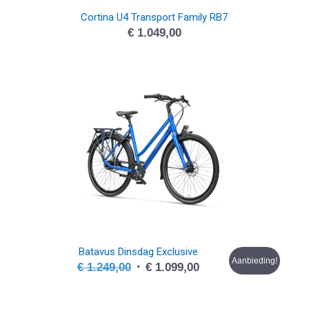
Cortina U4 Transport Family RB7
€
1.049,00
Batavus Dinsdag Exclusive
Aanbieding!
Oorspronkelijke
Huidige
€
1.249,00
€
1.099,00
prijs
prijs
was:
is: