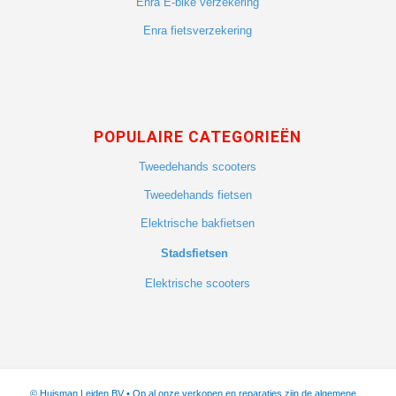
Enra E-bike verzekering
Enra fietsverzekering
POPULAIRE CATEGORIEËN
Tweedehands scooters
Tweedehands fietsen
Elektrische bakfietsen
Stadsfietsen
Elektrische scooters
© Huisman Leiden BV • Op al onze verkopen en reparaties zijn de algemene