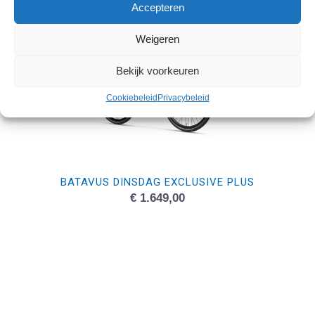
€ 2.079,00.
€ 1.599,00.
Accepteren
Weigeren
Bekijk voorkeuren
Cookiebeleid
Privacybeleid
BATAVUS DINSDAG EXCLUSIVE PLUS
€
1.649,00