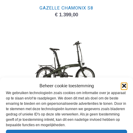
GAZELLE CHAMONIX S8
€
1.399,00
Beheer cookie toestemming
We gebruiken technologieën zoals cookies om informatie over je apparaat
op te slaan en/of te raadplegen. We doen dit met als doel om de beste
ervaring te bieden en om gepersonaliseerde advertenties te tonen. Door in
U-GO DARE ED7
te stemmen met deze technologieën kunnen we gegevens zoals bladeren
Aanbieding!
gedrag of unieke ID's op deze site verwerken. Als je geen toestemming
Oorspronkelijke
Huidige
€
2.079,00
€
1.599,00
geeft of je toestemming intrekt, kan dit een nadelige invloed hebben op
prijs
prijs
bepaalde functies en mogelijkheden.
was:
is: