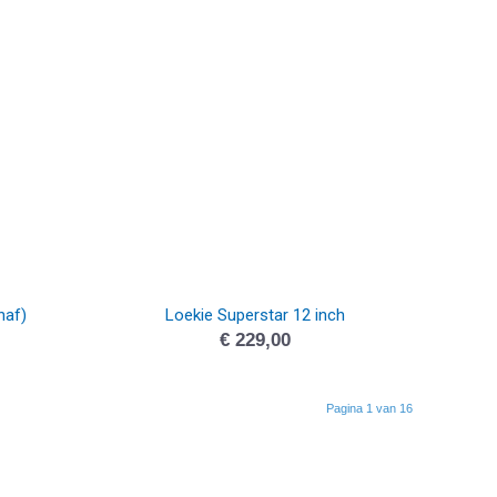
naf)
Loekie Superstar 12 inch
€
229,00
Pagina 1 van 16