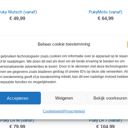
uky Wutsch (vanaf)
PukyMoto (vanaf)
€
49,99
€
64,99
Beheer cookie toestemming
gebruiken technologieën zoals cookies om informatie over je apparaat op te slaan
of te raadplegen. We doen dit met als doel om de beste ervaring te bieden en om
ersonaliseerde advertenties te tonen. Door in te stemmen met deze technologieën
nen we gegevens zoals bladeren gedrag of unieke ID's op deze site verwerken. Als
n toestemming geeft of je toestemming intrekt, kan dit een nadelige invloed hebbe
bepaalde functies en mogelijkheden.
Accepteren
Weigeren
Bekijk voorkeuren
Cookiebeleid
Privacybeleid
Puky LR M (vanaf)
Puky LR 1 (vanaf)
€
79,99
€
104,99