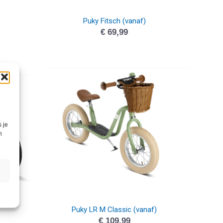
Puky Fitsch (vanaf)
€
69,99
 je
n
Puky LR M Classic (vanaf)
€
109,99