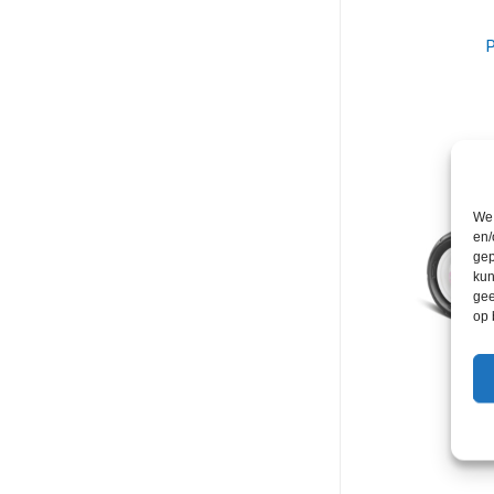
P
We 
en/
gep
kun
gee
op 