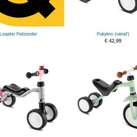
Loqater Peilzender
Pukylino (vanaf)
€
42,99