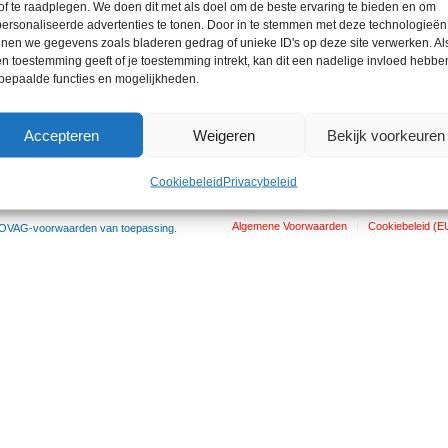
of te raadplegen. We doen dit met als doel om de beste ervaring te bieden en om
ersonaliseerde advertenties te tonen. Door in te stemmen met deze technologieën
nen we gegevens zoals bladeren gedrag of unieke ID's op deze site verwerken. Als
n toestemming geeft of je toestemming intrekt, kan dit een nadelige invloed hebbe
bepaalde functies en mogelijkheden.
Accepteren
Weigeren
Bekijk voorkeuren
Cookiebeleid
Privacybeleid
Algemene Voorwaarden
Cookiebeleid (E
 BOVAG-voorwaarden van toepassing.