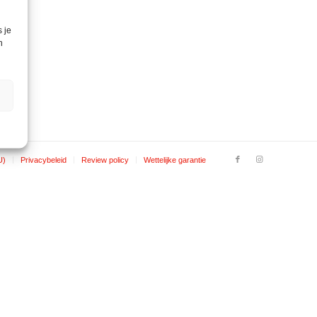
 je
n
U)
Privacybeleid
Review policy
Wettelijke garantie